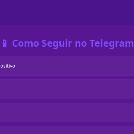
📱 Como Seguir no Telegram
ositivo