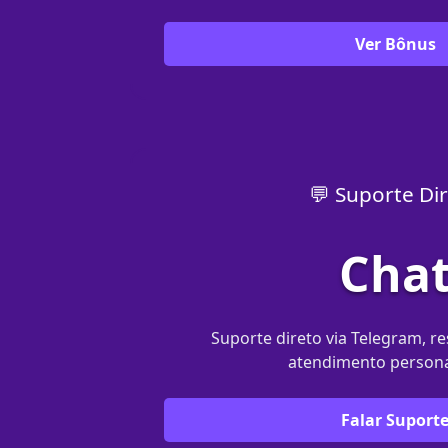
Ver Bônus
💬 Suporte Di
Cha
Suporte direto via Telegram, r
atendimento persona
Falar Suport