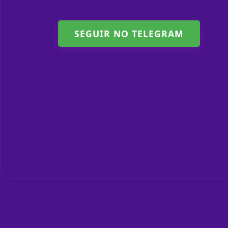
SEGUIR NO TELEGRAM