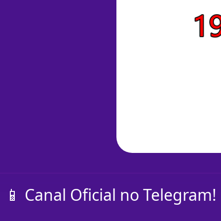
📱 Canal Oficial no Telegram!