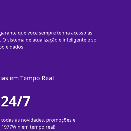
o garante que você sempre tenha acesso às
O sistema de atualização é inteligente e só
po e dados.
cias em Tempo Real
24/7
e todas as novidades, promoções e
 1977Win em tempo real!