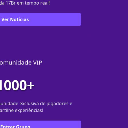
da 17Br em tempo real!
Ver Notícias
Comunidade VIP
1000+
unidade exclusiva de jogadores e
rtilhe experiências!
Entrar Grupo