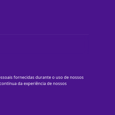
essoais fornecidas durante o uso de nossos
 contínua da experiência de nossos