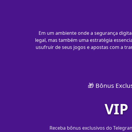
Em um ambiente onde a segurança digital
legal, mas também uma estratégia essencia
usufruir de seus jogos e apostas com a tr
🎁 Bônus Exclu
VIP
Receba bônus exclusivos do Telegra