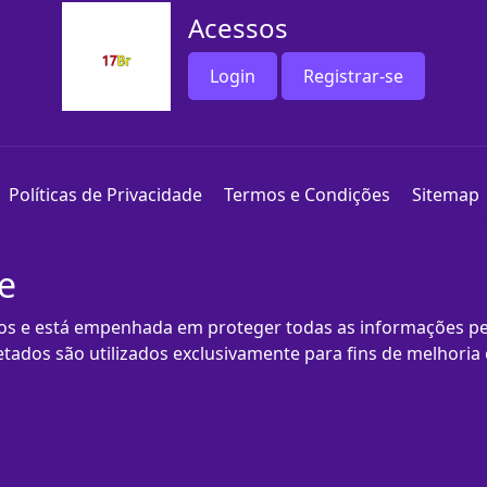
Acessos
Login
Registrar-se
Políticas de Privacidade
Termos e Condições
Sitemap
de
rios e está empenhada em proteger todas as informações p
tados são utilizados exclusivamente para fins de melhoria