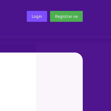
Login
Registrar-se