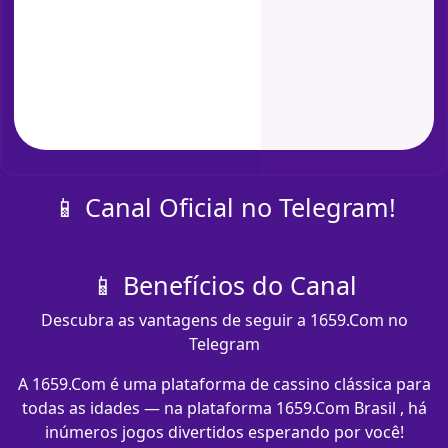
📱 Canal Oficial no Telegram!
📱 Benefícios do Canal
Descubra as vantagens de seguir a 1659.Com no
Telegram
A 1659.Com é uma plataforma de cassino clássica para
todas as idades — na plataforma 1659.Com Brasil , há
inúmeros jogos divertidos esperando por você!