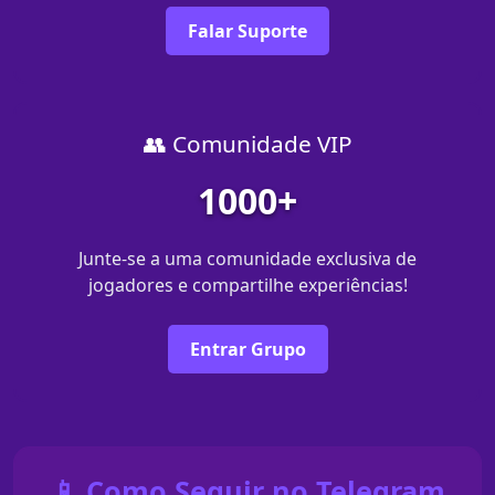
Falar Suporte
👥 Comunidade VIP
1000+
Junte-se a uma comunidade exclusiva de
jogadores e compartilhe experiências!
Entrar Grupo
📱 Como Seguir no Telegram