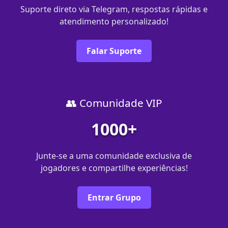
Suporte direto via Telegram, respostas rápidas e
atendimento personalizado!
Falar Suporte
👥 Comunidade VIP
1000+
Junte-se a uma comunidade exclusiva de
jogadores e compartilhe experiências!
Entrar Grupo