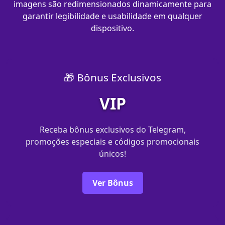
imagens são redimensionados dinamicamente para
garantir legibilidade e usabilidade em qualquer
dispositivo.
🎁 Bônus Exclusivos
VIP
Receba bônus exclusivos do Telegram,
promoções especiais e códigos promocionais
únicos!
Ver Bônus