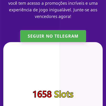
você tem acesso a promoções incríveis e uma
experiência de jogo inigualável. Junte-se aos
vencedores agora!
SEGUIR NO TELEGRAM