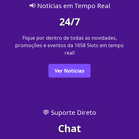
📢 Notícias em Tempo Real
24/7
Fique por dentro de todas as novidades,
promoções e eventos da 1658 Slots em tempo
real!
Ver Notícias
💬 Suporte Direto
Chat