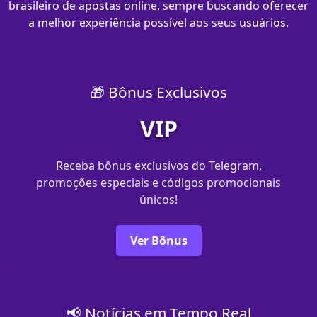
brasileiro de apostas online, sempre buscando oferecer
a melhor experiência possível aos seus usuários.
🎁 Bônus Exclusivos
VIP
Receba bônus exclusivos do Telegram,
promoções especiais e códigos promocionais
únicos!
Ver Bônus
📢 Notícias em Tempo Real