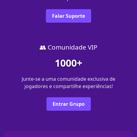
Falar Suporte
👥 Comunidade VIP
1000+
Junte-se a uma comunidade exclusiva de
jogadores e compartilhe experiências!
Entrar Grupo