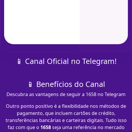
📱 Canal Oficial no Telegram!
📱 Benefícios do Canal
Descubra as vantagens de seguir a 1658 no Telegram
Outro ponto positivo é a flexibilidade nos métodos de
pagamento, que incluem cartões de crédito,
transferências bancárias e carteiras digitais. Tudo isso
faz com que o
1658
seja uma referência no mercado