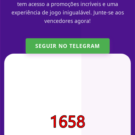
tem acesso a promoções incríveis e uma
experiência de jogo inigualável. Junte-se aos
vencedores agora!
SEGUIR NO TELEGRAM