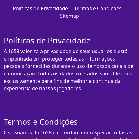
Políticas de Privacidade
Termos e Condições
Sitemap
Políticas de Privacidade
A 1658 valoriza a privacidade de seus usuários e está
empenhada em proteger todas as informações
pessoais fornecidas durante o uso de nossos canais de
comunicação. Todos os dados coletados são utilizados
exclusivamente para fins de melhoria contínua da
experiência de nossos jogadores.
Termos e Condições
Os usuários da 1658 concordam em respeitar todas as