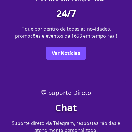
24/7
Fique por dentro de todas as novidades,
promoções e eventos da 1658 em tempo real!
Ver Notícias
💬 Suporte Direto
Chat
Suporte direto via Telegram, respostas rápidas e
atendimento personalizado!