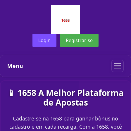
Login
Registrar-se
Menu
📱 1658 A Melhor Plataforma
de Apostas
Cadastre-se na 1658 para ganhar bônus no
cadastro e em cada recarga. Com a 1658, você