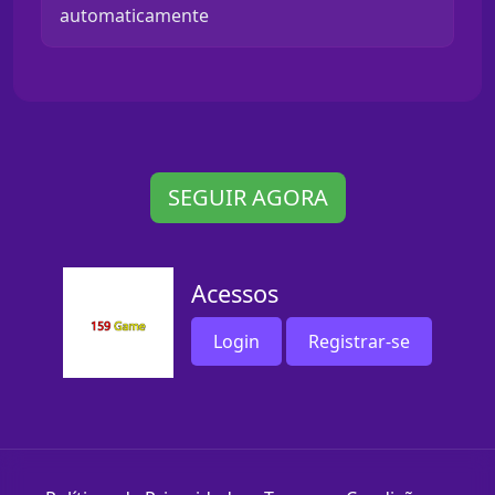
automaticamente
SEGUIR AGORA
Acessos
Login
Registrar-se