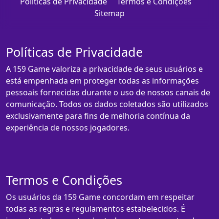
Políticas de Privacidade
Termos e Condições
Sitemap
Políticas de Privacidade
A 159 Game valoriza a privacidade de seus usuários e
está empenhada em proteger todas as informações
pessoais fornecidas durante o uso de nossos canais de
comunicação. Todos os dados coletados são utilizados
exclusivamente para fins de melhoria contínua da
experiência de nossos jogadores.
Termos e Condições
Os usuários da 159 Game concordam em respeitar
todas as regras e regulamentos estabelecidos. É