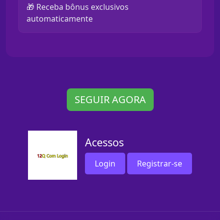
🎁 Receba bônus exclusivos
automaticamente
SEGUIR AGORA
Acessos
Login
Registrar-se