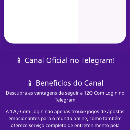
📱 Canal Oficial no Telegram!
📱 Benefícios do Canal
Descubra as vantagens de seguir a 12Q Com Login no
Telegram
A 12Q Com Login não apenas trouxe jogos de apostas
emocionantes para o mundo online, como também
oferece serviço completo de entretenimento pela