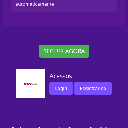
automaticamente
SEGUIR AGORA
Acessos
Login
Registrar-se