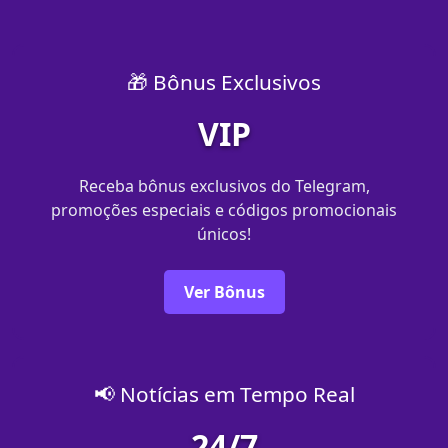
🎁 Bônus Exclusivos
VIP
Receba bônus exclusivos do Telegram,
promoções especiais e códigos promocionais
únicos!
Ver Bônus
📢 Notícias em Tempo Real
24/7