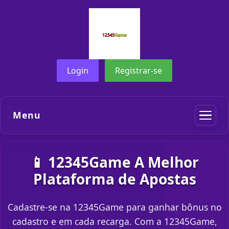
Login
Registrar-se
Menu
📱 12345Game A Melhor
Plataforma de Apostas
Cadastre-se na 12345Game para ganhar bônus no
cadastro e em cada recarga. Com a 12345Game,