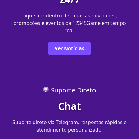
Fique por dentro de todas as novidades,
promoções e eventos da 12345Game em tempo
real!
Ver Notícias
💬 Suporte Direto
Chat
Suporte direto via Telegram, respostas rápidas e
atendimento personalizado!