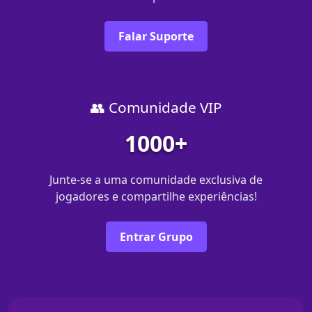
Falar Suporte
👥 Comunidade VIP
1000+
Junte-se a uma comunidade exclusiva de
jogadores e compartilhe experiências!
Entrar Grupo