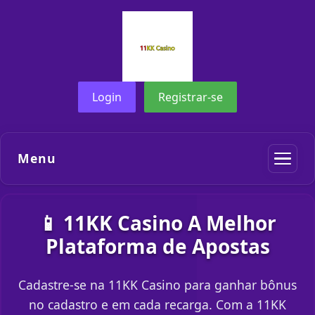
Login
Registrar-se
Menu
📱 11KK Casino A Melhor
Plataforma de Apostas
Cadastre-se na 11KK Casino para ganhar bônus
no cadastro e em cada recarga. Com a 11KK