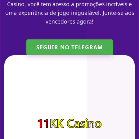
Casino, você tem acesso a promoções incríveis e
uma experiência de jogo inigualável. Junte-se aos
vencedores agora!
SEGUIR NO TELEGRAM