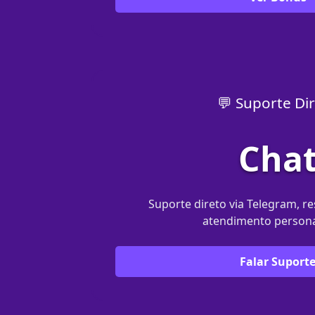
💬 Suporte Di
Cha
Suporte direto via Telegram, r
atendimento persona
Falar Suport