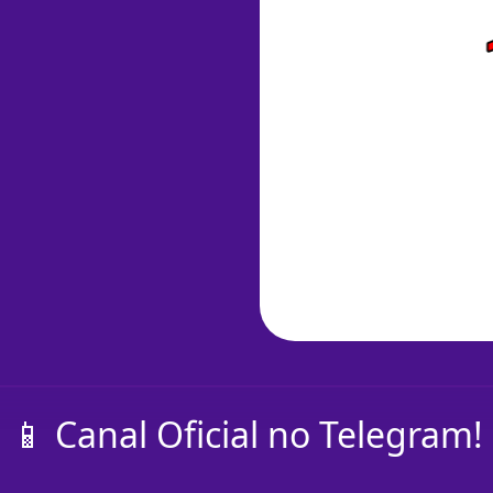
📱 Canal Oficial no Telegram!