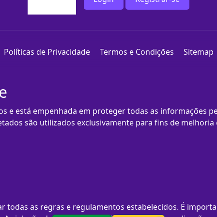
Políticas de Privacidade
Termos e Condições
Sitemap
de
rios e está empenhada em proteger todas as informações p
tados são utilizados exclusivamente para fins de melhoria
 todas as regras e regulamentos estabelecidos. É importa