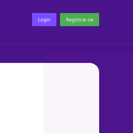
Login
Registrar-se