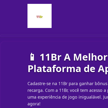
📱 11Br A Melhor
Plataforma de A
Cadastre-se na 11Br para ganhar bônus
recarga. Com a 11Br, você tem acesso a 
uma experiência de jogo inigualável. J
agora!