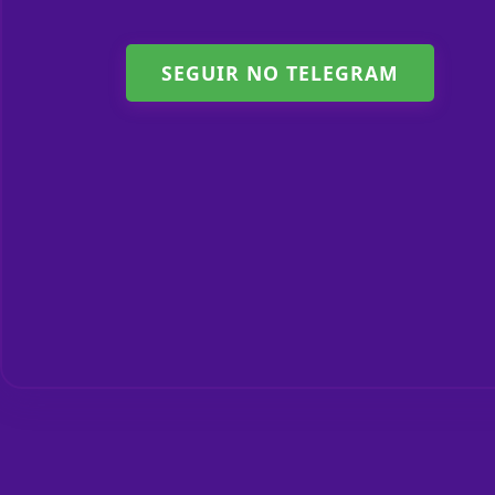
SEGUIR NO TELEGRAM