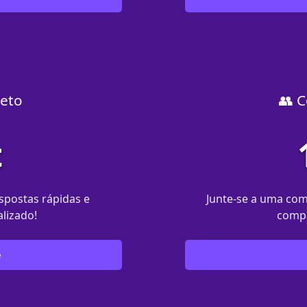
reto
👥 
t
espostas rápidas e
Junte-se a uma com
lizado!
compa
e