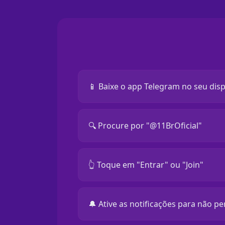
📱 Baixe o app Telegram no seu disp
🔍 Procure por "@11BrOficial"
👆 Toque em "Entrar" ou "Join"
🔔 Ative as notificações para não p