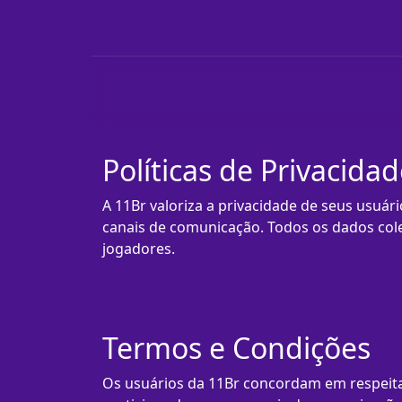
Políticas de Privacida
A 11Br valoriza a privacidade de seus usuá
canais de comunicação. Todos os dados cole
jogadores.
Termos e Condições
Os usuários da 11Br concordam em respeitar