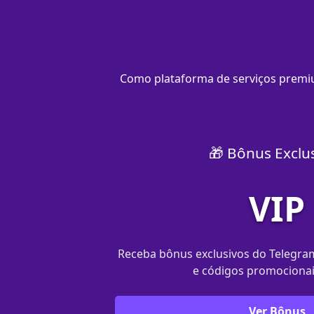
Como plataforma de serviços premium
🎁 Bônus Exclu
VIP
Receba bônus exclusivos do Telegra
e códigos promocionai
Ver Bônus