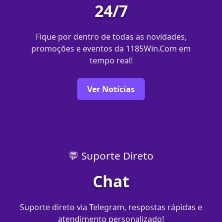
24/7
Fique por dentro de todas as novidades,
promoções e eventos da 1185Win.Com em
tempo real!
Ver Notícias
💬 Suporte Direto
Chat
Suporte direto via Telegram, respostas rápidas e
atendimento personalizado!