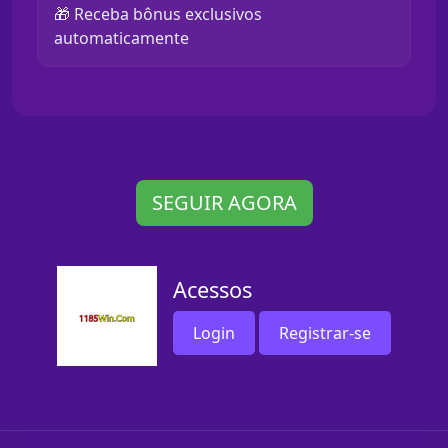
🎁 Receba bônus exclusivos
automaticamente
SEGUIR AGORA
Acessos
Login
Registrar-se