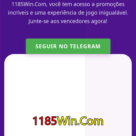
1185Win.Com, você tem acesso a promoções
incríveis e uma experiência de jogo inigualável.
Junte-se aos vencedores agora!
SEGUIR NO TELEGRAM