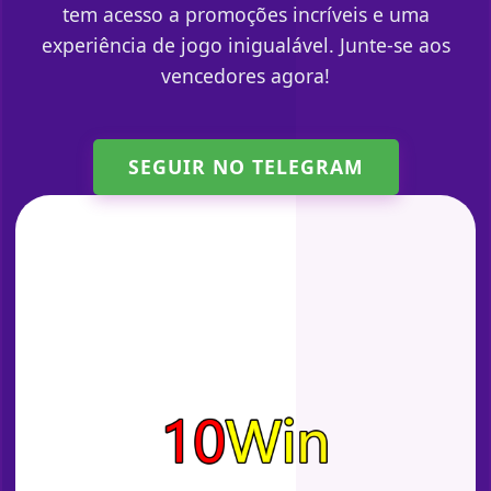
tem acesso a promoções incríveis e uma
experiência de jogo inigualável. Junte-se aos
vencedores agora!
SEGUIR NO TELEGRAM