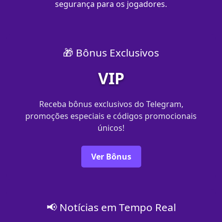
segurança para os jogadores.
🎁 Bônus Exclusivos
VIP
Receba bônus exclusivos do Telegram,
promoções especiais e códigos promocionais
únicos!
Ver Bônus
📢 Notícias em Tempo Real