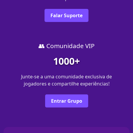
Falar Suporte
👥 Comunidade VIP
1000+
Junte-se a uma comunidade exclusiva de
jogadores e compartilhe experiências!
Entrar Grupo