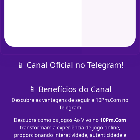
📱 Canal Oficial no Telegram!
📱 Benefícios do Canal
Descubra as vantagens de seguir a 10Pm.Com no
Telegram
Descubra como os Jogos Ao Vivo no
10Pm.Com
transformam a experiência de jogo online,
proporcionando interatividade, autenticidade e