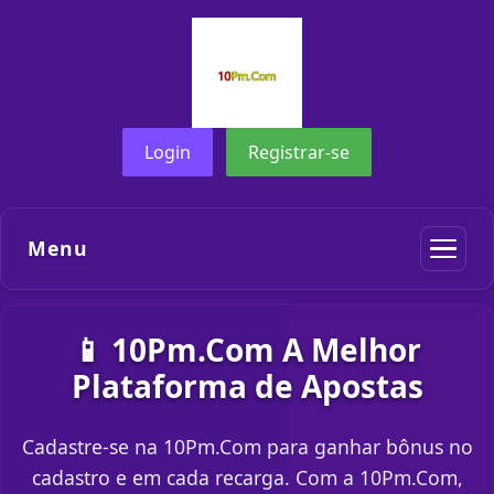
Login
Registrar-se
Menu
📱 10Pm.Com A Melhor
Plataforma de Apostas
Cadastre-se na 10Pm.Com para ganhar bônus no
cadastro e em cada recarga. Com a 10Pm.Com,