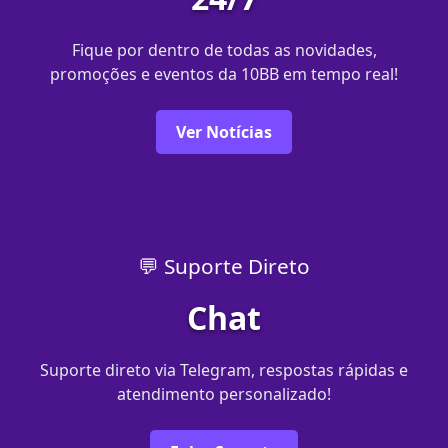
Fique por dentro de todas as novidades,
promoções e eventos da 10BB em tempo real!
Ver Notícias
💬 Suporte Direto
Chat
Suporte direto via Telegram, respostas rápidas e
atendimento personalizado!