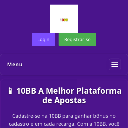
Login
Registrar-se
Menu
📱 10BB A Melhor Plataforma
de Apostas
Cadastre-se na 10BB para ganhar bônus no
cadastro e em cada recarga. Com a 10BB, você