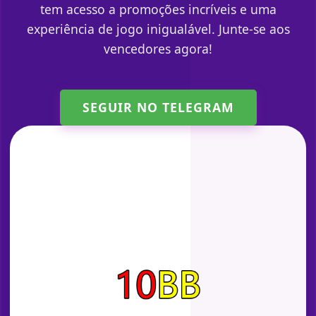
tem acesso a promoções incríveis e uma
experiência de jogo inigualável. Junte-se aos
vencedores agora!
SEGUIR NO TELEGRAM