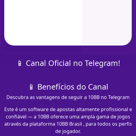
📱 Canal Oficial no Telegram!
📱 Benefícios do Canal
Descubra as vantagens de seguir a 10BB no Telegram
Este é um software de apostas altamente profissional e
confiável — a 10BB oferece uma ampla gama de jogos
através da plataforma 10BB Brasil , para todos os perfis
de jogador.