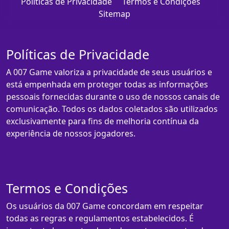
Políticas de Privacidade
Termos e Condições
Sitemap
Políticas de Privacidade
A 007 Game valoriza a privacidade de seus usuários e
está empenhada em proteger todas as informações
pessoais fornecidas durante o uso de nossos canais de
comunicação. Todos os dados coletados são utilizados
exclusivamente para fins de melhoria contínua da
experiência de nossos jogadores.
Termos e Condições
Os usuários da 007 Game concordam em respeitar
todas as regras e regulamentos estabelecidos. É