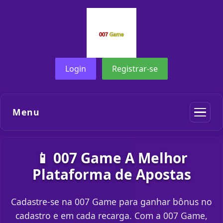
Login
Registrar-se
Menu
📱 007 Game A Melhor
Plataforma de Apostas
Cadastre-se na 007 Game para ganhar bônus no
cadastro e em cada recarga. Com a 007 Game,