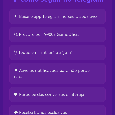
📱 Baixe o app Telegram no seu dispositivo
🔍 Procure por "@007 GameOficial"
👆 Toque em "Entrar" ou "Join"
🔔 Ative as notificações para não perder
nada
💬 Participe das conversas e interaja
🎁 Receba bônus exclusivos