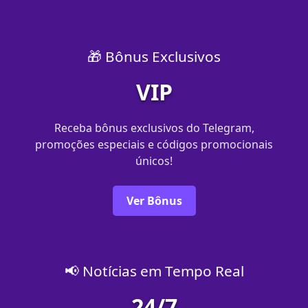
🎁 Bônus Exclusivos
VIP
Receba bônus exclusivos do Telegram,
promoções especiais e códigos promocionais
únicos!
Ver Bônus
📢 Notícias em Tempo Real
24/7