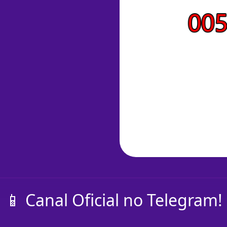
📱 Canal Oficial no Telegram!