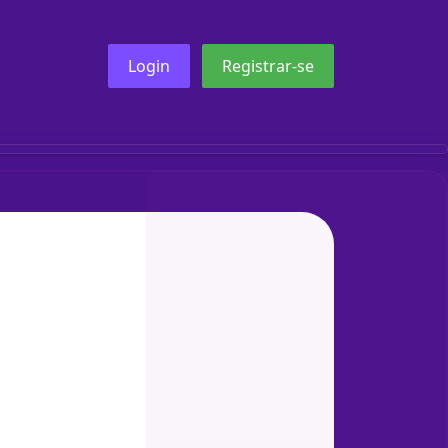
Login
Registrar-se