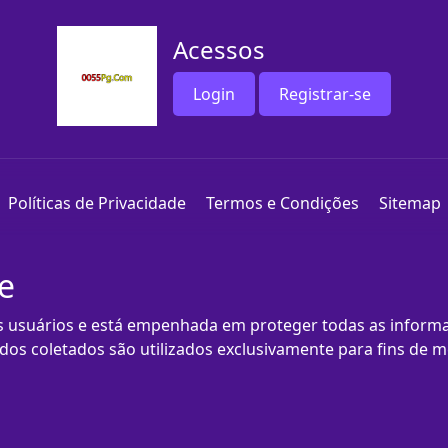
Acessos
Login
Registrar-se
Políticas de Privacidade
Termos e Condições
Sitemap
de
us usuários e está empenhada em proteger todas as informa
os coletados são utilizados exclusivamente para fins de m