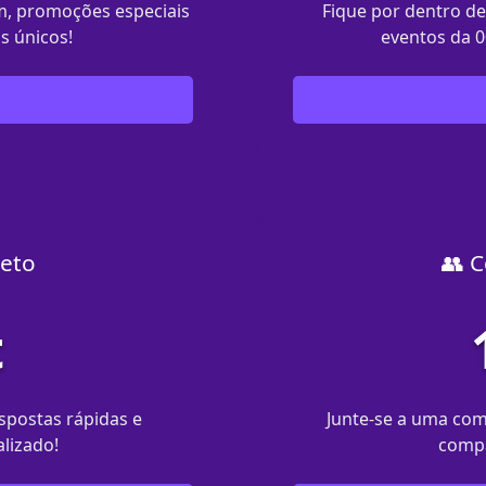
m, promoções especiais
Fique por dentro d
s únicos!
eventos da 
reto
👥 
t
espostas rápidas e
Junte-se a uma com
lizado!
compa