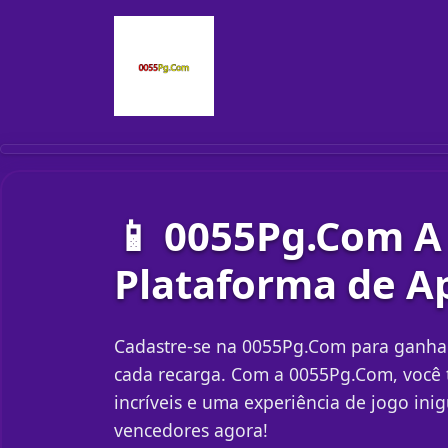
📱 0055Pg.Com A
Plataforma de A
Cadastre-se na 0055Pg.Com para ganha
cada recarga. Com a 0055Pg.Com, você
incríveis e uma experiência de jogo inig
vencedores agora!