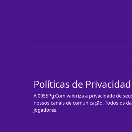
Políticas de Privacida
A 0055Pg.Com valoriza a privacidade de se
nossos canais de comunicação. Todos os dad
jogadores.