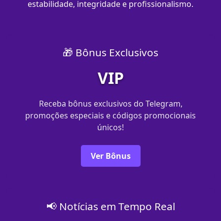
estabilidade, integridade e profissionalismo.
🎁 Bônus Exclusivos
VIP
Receba bônus exclusivos do Telegram,
promoções especiais e códigos promocionais
únicos!
Ver Bônus
📢 Notícias em Tempo Real