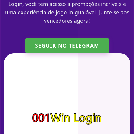
Login, você tem acesso a promoções incríveis e
uma experiência de jogo inigualável. Junte-se aos
vencedores agora!
SEGUIR NO TELEGRAM