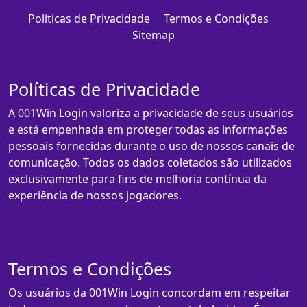
Políticas de Privacidade
Termos e Condições
Sitemap
Políticas de Privacidade
A 001Win Login valoriza a privacidade de seus usuários
e está empenhada em proteger todas as informações
pessoais fornecidas durante o uso de nossos canais de
comunicação. Todos os dados coletados são utilizados
exclusivamente para fins de melhoria contínua da
experiência de nossos jogadores.
Termos e Condições
Os usuários da 001Win Login concordam em respeitar