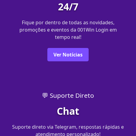
24/7
Fique por dentro de todas as novidades,
promoções e eventos da 001Win Login em
tempo real!
Ver Notícias
💬 Suporte Direto
Chat
Suporte direto via Telegram, respostas rápidas e
atendimento personalizado!