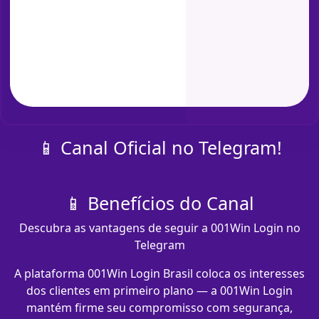
📱 Canal Oficial no Telegram!
📱 Benefícios do Canal
Descubra as vantagens de seguir a 001Win Login no
Telegram
A plataforma 001Win Login Brasil coloca os interesses
dos clientes em primeiro plano — a 001Win Login
mantém firme seu compromisso com segurança,