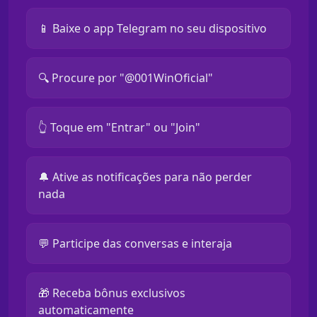
📱 Baixe o app Telegram no seu dispositivo
🔍 Procure por "@001WinOficial"
👆 Toque em "Entrar" ou "Join"
🔔 Ative as notificações para não perder
nada
💬 Participe das conversas e interaja
🎁 Receba bônus exclusivos
automaticamente